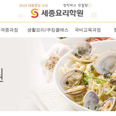
자격증과정
생활요리/쿠킹클래스
국비교육과정
관
원