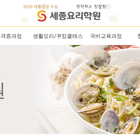
자격증과정
생활요리/쿠킹클래스
국비교육과정
관
원