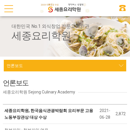
대한민국 No.1 외식창업 전문교육기관
세종요리학원
언론보도
언론보도
세종요리학원 Sejong Culinary Academy
세종요리학원, 한국음식관광박람회 요리부문 고용
2021-
2,872
노동부장관상 대상 수상
06-28